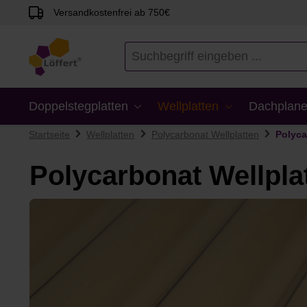
Versandkostenfrei ab 750€
en
Zur Suche springen
Doppelstegplatten
Wellplatten
Dachplane
Startseite
Wellplatten
Polycarbonat Wellplatten
Polyca
Polycarbonat Wellpla
Bildergalerie überspringen