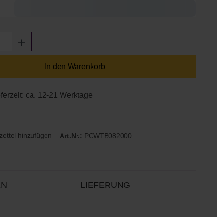
Anzahl: Gib den gewünschten Wert ein oder
In den Warenkorb
eferzeit: ca. 12-21 Werktage
ettel hinzufügen
Art.Nr.:
PCWTB082000
EN
LIEFERUNG