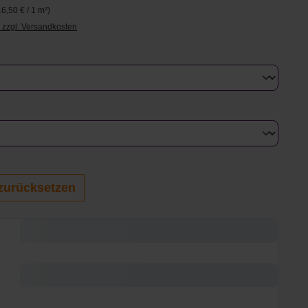
16,50 € / 1 m²)
. zzgl. Versandkosten
swählen
uswählen
zurücksetzen