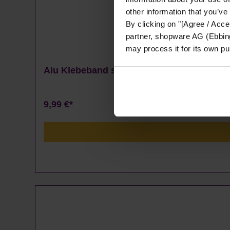
other information that you’ve
By clicking on "[Agree / Accep
partner, shopware AG (Ebbing
may process it for its own p
Alu Klebeband silber
9,99 €*