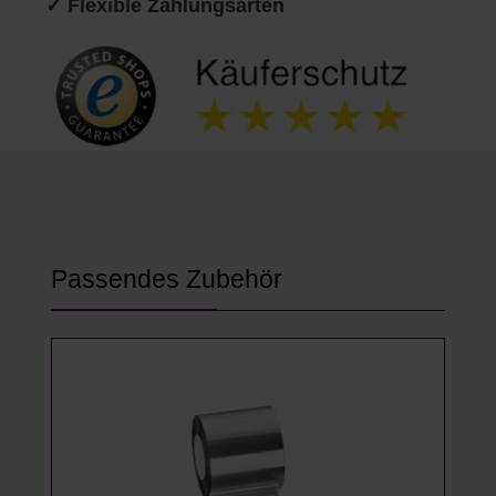
✓ Flexible Zahlungsarten
Produktgalerie überspringen
Passendes Zubehör