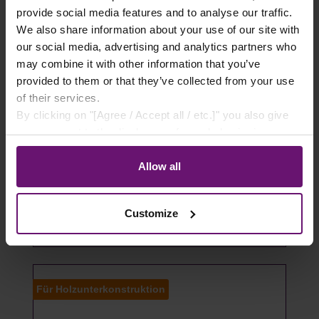
provide social media features and to analyse our traffic.
We also share information about your use of our site with
our social media, advertising and analytics partners who
may combine it with other information that you’ve
provided to them or that they’ve collected from your use
of their services.
Stufenbohrer aus HSS-Stahl für
By clicking on "[Agree / Accept all / etc.]" you also give
Wellplatten
your consent to the disclosure of your behavior in our
store to our partner, shopware AG (Ebbinghoff 10, 48624
14,75 €*
Schöppingen, Germany), which cannot assign this data
Allow all
to you personally, but may process it for its own
Details
purposes (e.g. product improvements, market behavior
Customize
analyses).
Artikel auf Lager
Für Holzunterkonstruktion