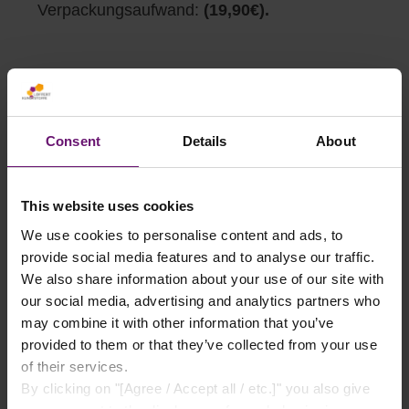
Verpackungsaufwand:
(19,90€).
Abholung
Consent
Details
About
Kostenlose Abholung, in der Regel wenige
Tage
*
nach Auftragsbestätigung in 57610
Altenkirchen.
This website uses cookies
Der genaue Abholtermin wird telefonisch bzw.
We use cookies to personalise content and ads, to
provide social media features and to analyse our traffic.
per Email mitgeteilt.
We also share information about your use of our site with
*Bitte beachten Sie, dass wir nicht alle
our social media, advertising and analytics partners who
Produkte in unserem Abhollager in
may combine it with other information that you’ve
provided to them or that they’ve collected from your use
Altenkirchen vorrätig haben. Diese
of their services.
müssen dann aus einem unserer
By clicking on "[Agree / Accept all / etc.]" you also give
Auslieferungslager umgelagert werden.