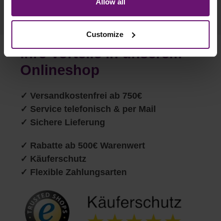
Schöppingen, Germany), which cannot assign this data
Allow all
to you personally, but may process it for its own
purposes (e.g. product improvements, market behavior
Customize
analyses).
Ihre Vorteile in unserem
Onlineshop
✓
Versandkostenfrei ab 750€
✓ Service telefonisch & per Mail
✓ Sichere Lieferung
✓ Rabatte ab 500€ Warenwert
✓ Käuferschutz
✓ Flexible Zahlungsarten