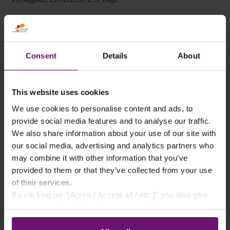
Zum Merkzettel hinzufügen
Art.Nr.:
KG1000
Consent
Details
About
BESCHREIBUNG
This website uses cookies
STUFENBOHRER 4–20 MM AUS HSS –
We use cookies to personalise content and ads, to
IDEAL FÜR WELLPLATTEN DER
provide social media features and to analyse our traffic.
STUFENBOHRER AUS HOCHWERTIGEM
We also share information about your use of our site with
HSS-STAHL (HIGH SPEED STEEL)
our social media, advertising and analytics partners who
EIGNET…
MEHR
may combine it with other information that you’ve
provided to them or that they’ve collected from your use
DOWNLOADS
of their services.
By clicking on "[Agree / Accept all / etc.]" you also give
your consent to the disclosure of your behavior in our
LIEFERUNG
store to our partner, shopware AG (Ebbinghoff 10, 48624