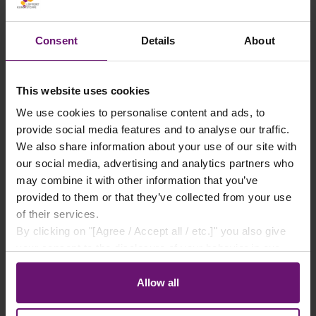
Consent
Details
About
Alu Klebeband silber
9,99 €*
This website uses cookies
We use cookies to personalise content and ads, to
Details
provide social media features and to analyse our traffic.
We also share information about your use of our site with
Artikel auf Lager
our social media, advertising and analytics partners who
may combine it with other information that you’ve
provided to them or that they’ve collected from your use
of their services.
By clicking on "[Agree / Accept all / etc.]" you also give
your consent to the disclosure of your behavior in our
store to our partner, shopware AG (Ebbinghoff 10, 48624
Schöppingen, Germany), which cannot assign this data
Allow all
to you personally, but may process it for its own
purposes (e.g. product improvements, market behavior