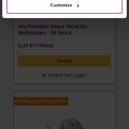
Customize
analyses).
Alu-Kalotten Sinus 76/18 für
Wellplatten - 50 Stück
0,33 €* / Stück
Details
Artikel auf Lager
Für Holzunterkonstruktion