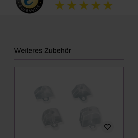
Produktgalerie überspringen
Weiteres Zubehör