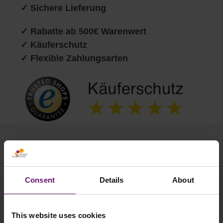
✓ Sichere Lieferung
✓ Rabatte ab 500€ Warenwert
✓ Käuferschutz
✓ Flexible Zahlungsarten
Produktgalerie überspringen
Passendes Zubehör
Consent
Details
About
This website uses cookies