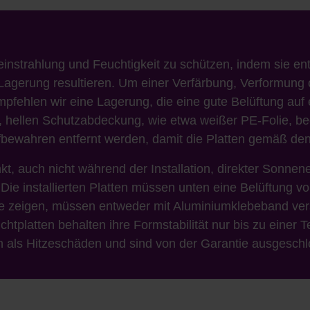
eneinstrahlung und Feuchtigkeit zu schützen, indem sie 
 Lagerung resultieren. Um einer Verfärbung, Verformun
fehlen wir eine Lagerung, die eine gute Belüftung auf e
en, hellen Schutzabdeckung, wie etwa weißer PE-Folie, b
fbewahren entfernt werden, damit die Platten gemäß d
kt, auch nicht während der Installation, direkter Sonnen
Die installierten Platten müssen unten eine Belüftung v
tte zeigen, müssen entweder mit Aluminiumklebeband ve
chtplatten behalten ihre Formstabilität nur bis zu eine
n als Hitzeschäden und sind von der Garantie ausgeschl