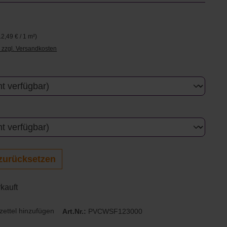
€
12,49 € / 1 m²)
. zzgl. Versandkosten
uswählen
swählen
zurücksetzen
rkauft
ettel hinzufügen
Art.Nr.:
PVCWSF123000