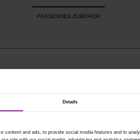
PASSENDES ZUBEHÖR
Details
chrauben 4,5 x 45 mm Set - 50 Stück
e content and ads, to provide social media features and to analy
 our site with our social media, advertising and analytics partn