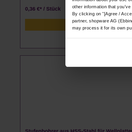
other information that you’ve
0,36 €* / Stück
By clicking on "[Agree / Accep
partner, shopware AG (Ebbing
may process it for its own p
Stufenbohrer aus HSS-Stahl für Wellplatte