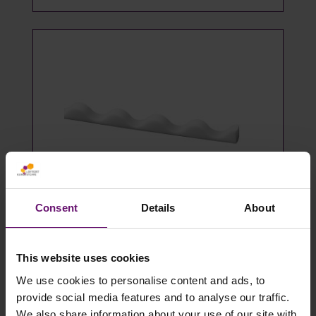
Consent
Details
About
Wellprofilleisten / Profilfüller Sinus
76/18 - 10 Stück
2,00 €* / Stück
This website uses cookies
We use cookies to personalise content and ads, to
Details
provide social media features and to analyse our traffic.
We also share information about your use of our site with