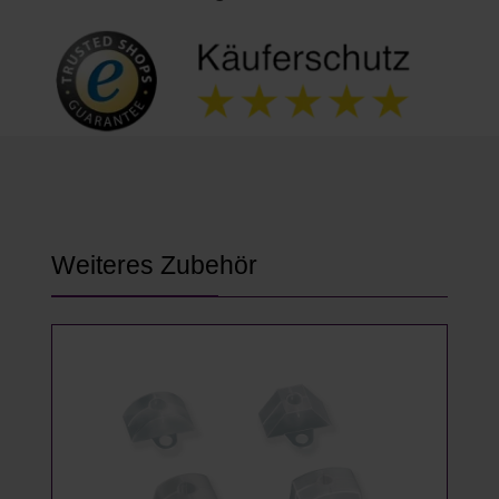
Produktgalerie überspringen
Weiteres Zubehör