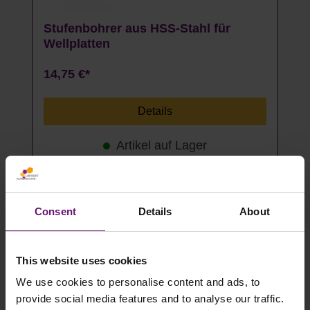
Stufenbohrer aus HSS-Stahl für
Wellplatten
14,75 €*
Details
Artikel auf Lager
Acryl
Consent
Details
About
This website uses cookies
We use cookies to personalise content and ads, to
provide social media features and to analyse our traffic.