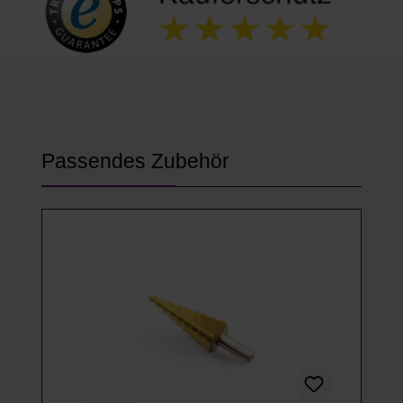
Produktgalerie überspringen
Passendes Zubehör