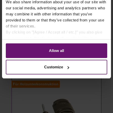
We also share information about your use of our site with
our social media, advertising and analytics partners who
may combine it with other information that you’ve
Acrylglas Wandanschluss für Sinus
provided to them or that they’ve collected from your use
Wellplatten 76/18
of their services.
By clicking on "[Agree / Accept all / etc.]" you also give
32,13 €*
your consent to the disclosure of your behavior in our
store to our partner, shopware AG (Ebbinghoff 10, 48624
Details
Schöppingen, Germany), which cannot assign this data
Allow all
to you personally, but may process it for its own
Artikel auf Lager
purposes (e.g. product improvements, market behavior
Customize
analyses).
Für Holzunterkonstruktion