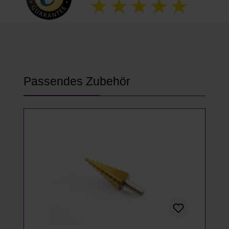
Produktgalerie überspringen
Passendes Zubehör