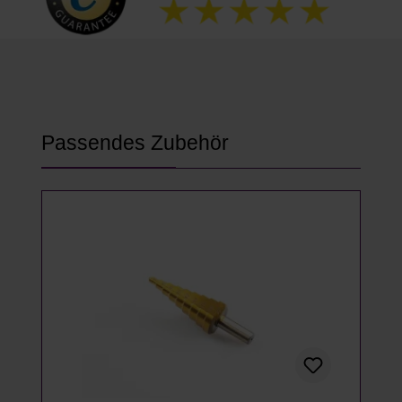
Produktgalerie überspringen
Passendes Zubehör