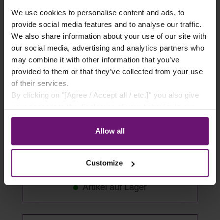
We use cookies to personalise content and ads, to
provide social media features and to analyse our traffic.
We also share information about your use of our site with
our social media, advertising and analytics partners who
may combine it with other information that you’ve
provided to them or that they’ve collected from your use
of their services.
By clicking on "[Agree / Accept all / etc.]" you also give
Stufenbohrer aus HSS-Stahl für
your consent to the disclosure of your behavior in our
Wellplatten
store to our partner, shopware AG (Ebbinghoff 10, 48624
Schöppingen, Germany), which cannot assign this data
Allow all
14,75 €*
to you personally, but may process it for its own
purposes (e.g. product improvements, market behavior
Customize
Details
analyses).
Artikel auf Lager