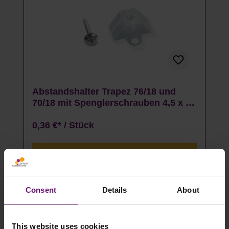
Abstandshalter Trapez 76/18 und
70/18 mit Spenglerschrauben 4,5 x 45
mm Set - 50 Stück
0,36 €* / Stück
Details
Artikel auf Lager
Consent
Details
About
This website uses cookies