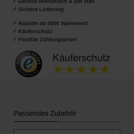
✓ Service telefonisch & per Mail
✓ Sichere Lieferung
✓ Rabatte ab 500€ Warenwert
✓ Käuferschutz
✓ Flexible Zahlungsarten
Produktgalerie überspringen
Passendes Zubehör