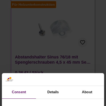
Für Holzunterkonstruktion
Abstandshalter Sinus 76/18 mit
Spenglerschrauben 4,5 x 45 mm Set -
50 Stück
0,36 €* / Stück
Details
Consent
Details
About
Artikel auf Lager