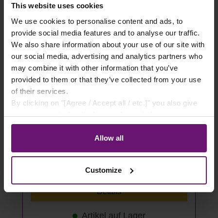
This website uses cookies
We use cookies to personalise content and ads, to
provide social media features and to analyse our traffic.
We also share information about your use of our site with
our social media, advertising and analytics partners who
may combine it with other information that you’ve
provided to them or that they’ve collected from your use
of their services.
By clicking on "[Agree / Accept all / etc.]" you also give
your consent to the disclosure of your behavior in our
store to our partner, shopware AG (Ebbinghoff 10, 48624
Stufenbohrer aus HSS-Stahl für
Schöppingen, Germany), which cannot assign this data
Allow all
Wellplatten
to you personally, but may process it for its own
purposes (e.g. product improvements, market behavior
14,75 €*
Customize
analyses).
Details
Artikel auf Lager