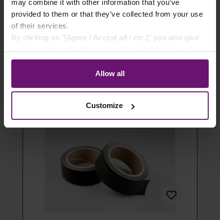
- 100 Stück
may combine it with other information that you’ve
provided to them or that they’ve collected from your use
14,49 €*
of their services.
By clicking on "[Agree / Accept all / etc.]" you also give
Details
your consent to the disclosure of your behavior in our
store to our partner, shopware AG (Ebbinghoff 10, 48624
Artikel ausverkauft
Schöppingen, Germany), which cannot assign this data
Allow all
to you personally, but may process it for its own
purposes (e.g. product improvements, market behavior
Customize
analyses).