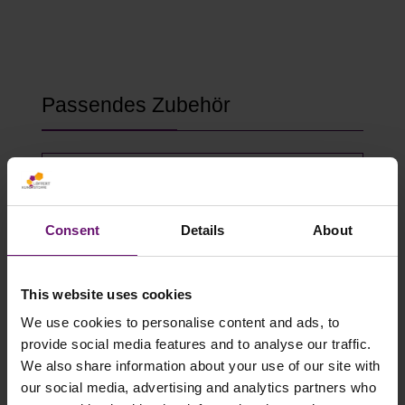
Produktgalerie überspringen
Passendes Zubehör
Consent
Details
About
This website uses cookies
We use cookies to personalise content and ads, to
provide social media features and to analyse our traffic.
We also share information about your use of our site with
Gewächshausklammern 4 bis 10 mm
our social media, advertising and analytics partners who