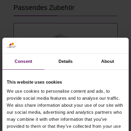
Produktgalerie überspringen
Passendes Zubehör
Consent
Details
About
This website uses cookies
We use cookies to personalise content and ads, to
Gewächshausklammern 4 bis 10 mm
provide social media features and to analyse our traffic.
- 100 Stück
We also share information about your use of our site with
our social media, advertising and analytics partners who
14,49 €*
may combine it with other information that you’ve
provided to them or that they’ve collected from your use