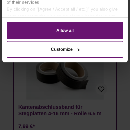
of their services.
Details
By clicking on "[Agree / Accept all / etc.]" you also give
your consent to the disclosure of your behavior in our
Artikel ausverkauft
store to our partner, shopware AG (Ebbinghoff 10, 48624
Schöppingen, Germany), which cannot assign this data
Allow all
to you personally, but may process it for its own
purposes (e.g. product improvements, market behavior
Customize
analyses).
Kantenabschlussband für
Stegplatten 4-16 mm - Rolle 6,5 m
7,99 €*