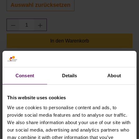
Auswahl zurücksetzen
Produkt Anzahl: Gib den gewünschten Wert e
In den Warenkorb
Verfügbar, Lieferzeit: 2-5 Tage
Consent
Details
About
Zum Merkzettel hinzufügen
Art.Nr.:
3315A16
This website uses cookies
We use cookies to personalise content and ads, to
BESCHREIBUNG
provide social media features and to analyse our traffic.
ANTIDUST KLEBEBAND ZUM ABKLEBEN
We also share information about your use of our site with
our social media, advertising and analytics partners who
BEIDER STIRNSEITEN DER
may combine it with other information that you’ve