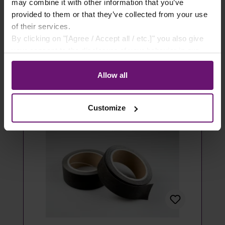
- 100 Stück
may combine it with other information that you’ve
provided to them or that they’ve collected from your use
14,49 €*
of their services.
By clicking on "[Agree / Accept all / etc.]" you also give
Details
your consent to the disclosure of your behavior in our
store to our partner, shopware AG (Ebbinghoff 10, 48624
Artikel ausverkauft
Schöppingen, Germany), which cannot assign this data
Allow all
to you personally, but may process it for its own
purposes (e.g. product improvements, market behavior
Customize
analyses).