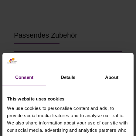
Produktgalerie überspringen
Passendes Zubehör
Consent
Details
About
This website uses cookies
We use cookies to personalise content and ads, to
provide social media features and to analyse our traffic.
We also share information about your use of our site with
Gewächshausklammern 4 bis 10 mm
our social media, advertising and analytics partners who