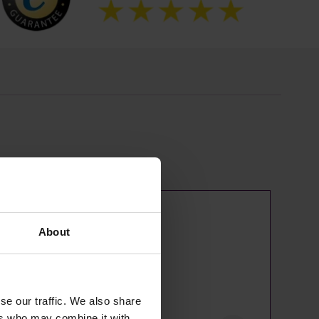
About
se our traffic. We also share
ers who may combine it with