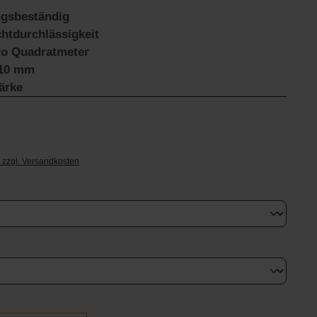
ngsbeständig
htdurchlässigkeit
ro Quadratmeter
610 mm
ärke
. zzgl. Versandkosten
uswählen
swählen