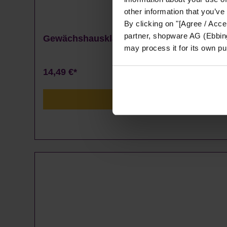
other information that you’ve
By clicking on "[Agree / Accep
partner, shopware AG (Ebbing
Gewächshausklammern 4 bis 10 mm - 100
may process it for its own p
14,49 €*