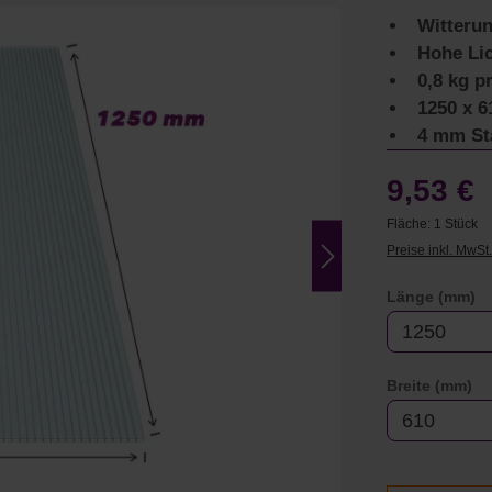
Witteru
Hohe Lic
0,8 kg p
1250 x 
4 mm St
9,53 €
Fläche:
1 Stück
Preise inkl. MwSt
a
Länge (mm)
au
Breite (mm)