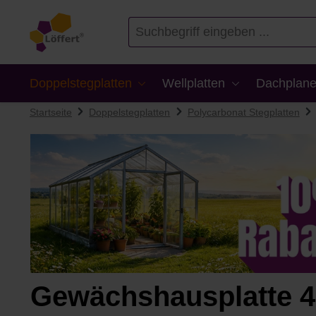
en
Zur Suche springen
Doppelstegplatten
Wellplatten
Dachplane
Startseite
Doppelstegplatten
Polycarbonat Stegplatten
Gewächshausplatte 4