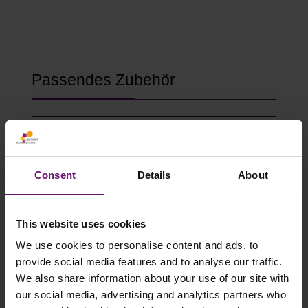
Produktgalerie überspringen
Passendes Zubehör
Consent
Details
About
This website uses cookies
We use cookies to personalise content and ads, to
provide social media features and to analyse our traffic.
We also share information about your use of our site with
Gewächshausklammern 4 bis 10 mm
our social media, advertising and analytics partners who