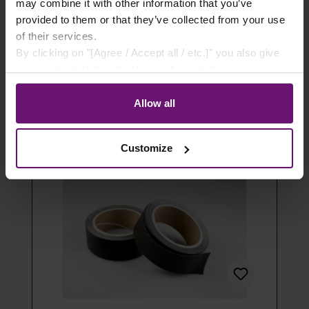
- 100 Stück
may combine it with other information that you’ve
provided to them or that they’ve collected from your use
14,49 €*
of their services.
By clicking on "[Agree / Accept all / etc.]" you also give
Details
your consent to the disclosure of your behavior in our
store to our partner, shopware AG (Ebbinghoff 10, 48624
Artikel ausverkauft
Schöppingen, Germany), which cannot assign this data
Allow all
to you personally, but may process it for its own
purposes (e.g. product improvements, market behavior
Customize
analyses).