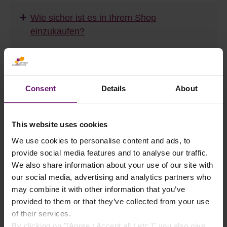
+
Wie sicher ist es in Ihrem Shop
einzukaufen?
+
Was mache ich, wenn ein Artikel beschädigt
ankommt?
Consent
Details
About
+
This website uses cookies
Welche Zahlungsmöglichkeiten akzeptieren
Sie?
We use cookies to personalise content and ads, to
provide social media features and to analyse our traffic.
We also share information about your use of our site with
FAQ | Stegplatten
our social media, advertising and analytics partners who
may combine it with other information that you’ve
+
provided to them or that they’ve collected from your use
Was sind Stegplatten genau?
of their services.
By clicking on "[Agree / Accept all / etc.]" you also give