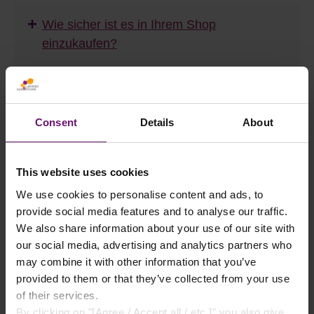
+
Wie sicher ist es in Ihrem Shop
einzukaufen?
+
Was mache ich, wenn ein Artikel beschädigt
ankommt?
Consent
Details
About
+
This website uses cookies
Welche Zahlungsmöglichkeiten akzeptieren
Sie?
We use cookies to personalise content and ads, to
provide social media features and to analyse our traffic.
We also share information about your use of our site with
FAQ | Stegplatten
our social media, advertising and analytics partners who
may combine it with other information that you’ve
+
provided to them or that they’ve collected from your use
Was sind Stegplatten genau?
of their services.
By clicking on "[Agree / Accept all / etc.]" you also give