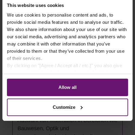
This website uses cookies
verleimt sind. Diese Konstruktion
verbessert die Stabilität und vermindert
We use cookies to personalise content and ads, to
das natürliche Arbeitsverhalten des
provide social media features and to analyse our traffic.
We also share information about your use of our site with
Holzes.
our social media, advertising and analytics partners who
Mehr lesen
may combine it with other information that you’ve
provided to them or that they’ve collected from your use
of their services.
By clicking on "[Agree / Accept all / etc.]" you also give
Lichtdurchlässigkeit
your consent to the disclosure of your behavior in our
Lichtdurchlässigkeit ist ein Maß dafür, wie
store to our partner, shopware AG (Ebbinghoff 10, 48624
Schöppingen, Germany), which cannot assign this data
viel Licht durch ein Material
Allow all
to you personally, but may process it for its own
hindurchgehen kann, ohne absorbiert
purposes (e.g. product improvements, market behavior
oder reflektiert zu werden. Sie ist
Customize
analyses).
entscheidend für die Bewertung und
Auswahl von Materialien in Bereichen wie
Bauwesen, Optik und