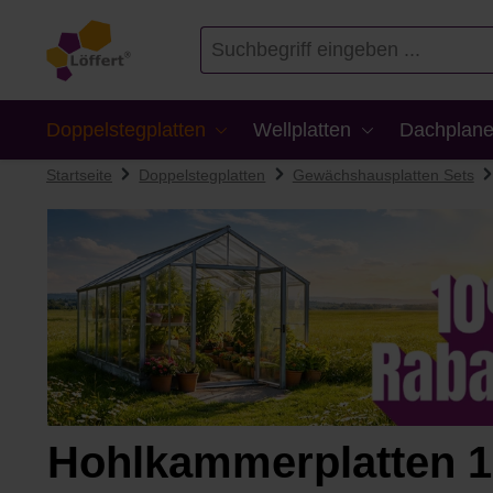
en
Zur Suche springen
Doppelstegplatten
Wellplatten
Dachplane
Startseite
Doppelstegplatten
Gewächshausplatten Sets
Hohlkammerplatten 1