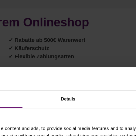
serem Onlineshop
✓ Rabatte ab 500€ Warenwert
✓ Käuferschutz
✓ Flexible Zahlungsarten
Details
PASSENDES ZUBEHÖR
e content and ads, to provide social media features and to analy
 our site with our social media, advertising and analytics partn