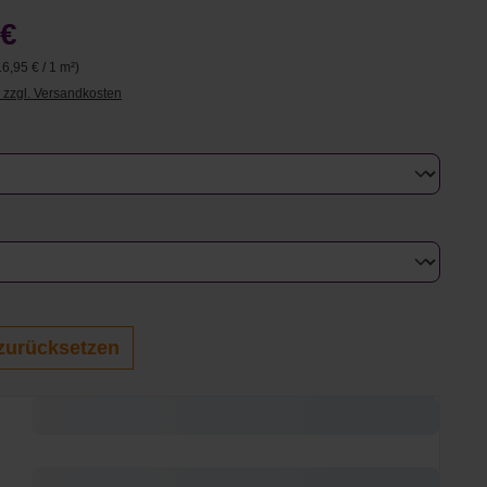
 €
16,95 € / 1 m²)
. zzgl. Versandkosten
uswählen
swählen
zurücksetzen