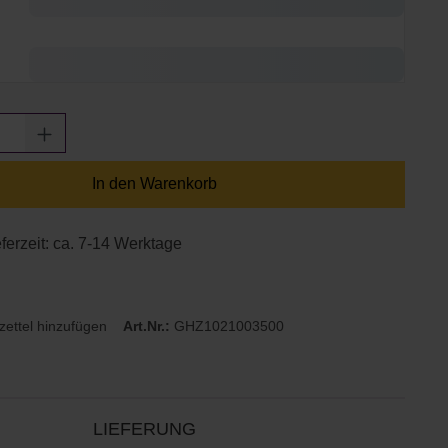
Anzahl: Gib den gewünschten Wert ein oder
In den Warenkorb
eferzeit: ca. 7-14 Werktage
ettel hinzufügen
Art.Nr.:
GHZ1021003500
LIEFERUNG