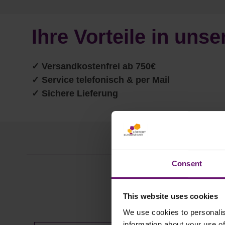
Ihre Vorteile in un
✓
Versandkostenfrei ab 750€
✓ Service telefonisch & per Mail
✓ Sichere Lieferung
Consent
This website uses cookies
We use cookies to personalis
Produktgalerie überspringen
information about your use of