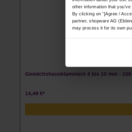
other information that you’ve
By clicking on "[Agree / Accep
partner, shopware AG (Ebbing
may process it for its own p
Gewächshausklammern 4 bis 10 mm - 100
14,49 €*