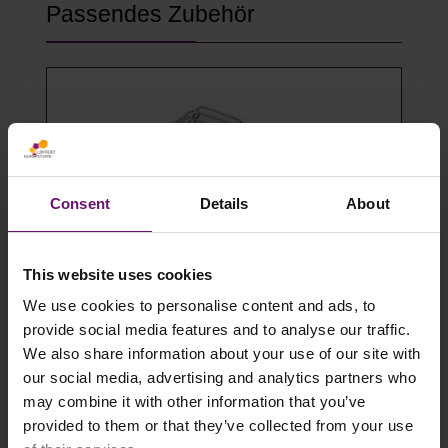
Produktgalerie überspringen
Passendes Zubehör
Consent
Details
About
This website uses cookies
We use cookies to personalise content and ads, to
Gewächshausklammern 4 bis 10 mm
provide social media features and to analyse our traffic.
- 100 Stück
We also share information about your use of our site with
our social media, advertising and analytics partners who
14,49 €*
may combine it with other information that you’ve
provided to them or that they’ve collected from your use
Details