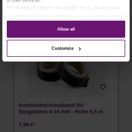
of their services.
By clicking on "[Agree / Accept all / etc.]" you also give
Artikel ausverkauft
your consent to the disclosure of your behavior in our
store to our partner, shopware AG (Ebbinghoff 10, 48624
Schöppingen, Germany), which cannot assign this data
Allow all
to you personally, but may process it for its own
purposes (e.g. product improvements, market behavior
Customize
analyses).
Kantenabschlussband für
Stegplatten 4-16 mm - Rolle 6,5 m
7,99 €*