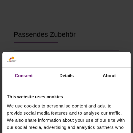
Produktgalerie überspringen
Passendes Zubehör
Consent
Details
About
This website uses cookies
We use cookies to personalise content and ads, to
provide social media features and to analyse our traffic.
We also share information about your use of our site with
Gewächshausklammern 4 bis 10 mm
our social media, advertising and analytics partners who