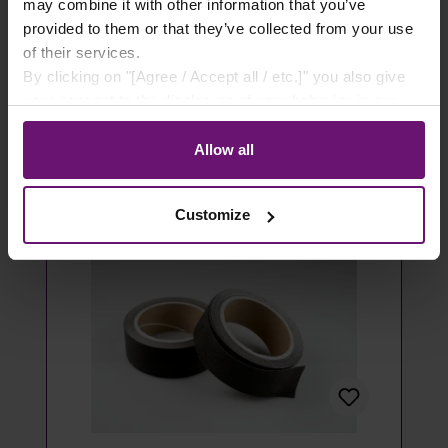
- 100 Stück
may combine it with other information that you’ve
provided to them or that they’ve collected from your use
14,49 €*
of their services.
By clicking on "[Agree / Accept all / etc.]" you also give
Details
your consent to the disclosure of your behavior in our
store to our partner, shopware AG (Ebbinghoff 10, 48624
Artikel ausverkauft
Schöppingen, Germany), which cannot assign this data
Allow all
to you personally, but may process it for its own
purposes (e.g. product improvements, market behavior
Customize
analyses).