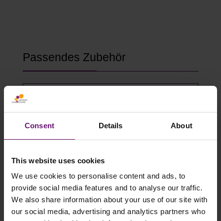
Produktgalerie überspringen
Passendes Zubehör
Consent
Details
About
This website uses cookies
We use cookies to personalise content and ads, to
provide social media features and to analyse our traffic.
We also share information about your use of our site with
Gewächshausklammern 4 bis 10 mm
our social media, advertising and analytics partners who