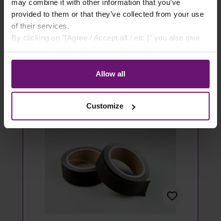
- 100 Stück
may combine it with other information that you’ve
provided to them or that they’ve collected from your use
14,49 €*
of their services.
By clicking on "[Agree / Accept all / etc.]" you also give
Details
your consent to the disclosure of your behavior in our
store to our partner, shopware AG (Ebbinghoff 10, 48624
Artikel ausverkauft
Schöppingen, Germany), which cannot assign this data
Allow all
to you personally, but may process it for its own
purposes (e.g. product improvements, market behavior
Customize
analyses).