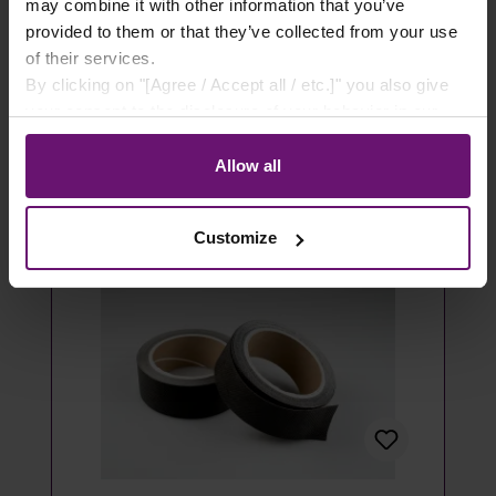
- 100 Stück
may combine it with other information that you’ve
provided to them or that they’ve collected from your use
14,49 €*
of their services.
By clicking on "[Agree / Accept all / etc.]" you also give
Details
your consent to the disclosure of your behavior in our
store to our partner, shopware AG (Ebbinghoff 10, 48624
Artikel ausverkauft
Schöppingen, Germany), which cannot assign this data
Allow all
to you personally, but may process it for its own
purposes (e.g. product improvements, market behavior
Customize
analyses).