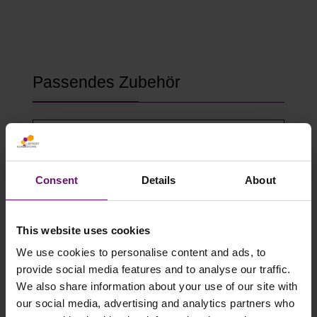
Produktgalerie überspringen
Passendes Zubehör
Consent
Details
About
This website uses cookies
We use cookies to personalise content and ads, to
provide social media features and to analyse our traffic.
We also share information about your use of our site with
Gewächshausklammern 4 bis 10 mm
our social media, advertising and analytics partners who