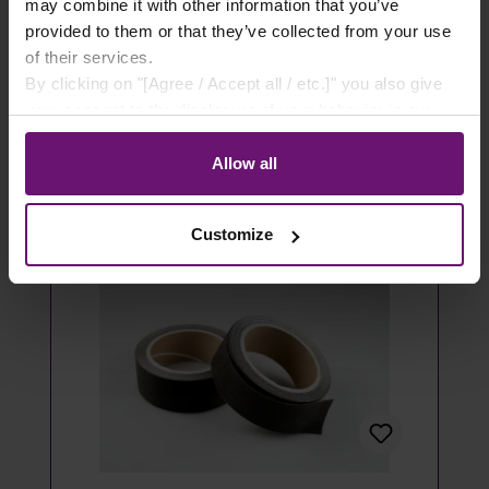
- 100 Stück
may combine it with other information that you’ve
provided to them or that they’ve collected from your use
14,49 €*
of their services.
By clicking on "[Agree / Accept all / etc.]" you also give
Details
your consent to the disclosure of your behavior in our
store to our partner, shopware AG (Ebbinghoff 10, 48624
Artikel ausverkauft
Schöppingen, Germany), which cannot assign this data
Allow all
to you personally, but may process it for its own
purposes (e.g. product improvements, market behavior
Customize
analyses).