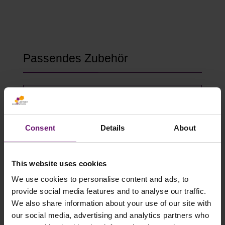
Produktgalerie überspringen
Passendes Zubehör
Consent
Details
About
This website uses cookies
We use cookies to personalise content and ads, to
provide social media features and to analyse our traffic.
We also share information about your use of our site with
Gewächshausklammern 4 bis 10 mm
our social media, advertising and analytics partners who