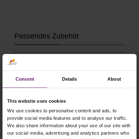
Produktgalerie überspringen
Passendes Zubehör
Consent
Details
About
This website uses cookies
We use cookies to personalise content and ads, to
provide social media features and to analyse our traffic.
We also share information about your use of our site with
Gewächshausklammern 4 bis 10 mm
our social media, advertising and analytics partners who