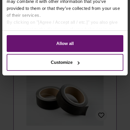
- 100 Stück
may combine it with other information that you’ve
provided to them or that they’ve collected from your use
14,49 €*
of their services.
By clicking on "[Agree / Accept all / etc.]" you also give
Details
your consent to the disclosure of your behavior in our
store to our partner, shopware AG (Ebbinghoff 10, 48624
Artikel ausverkauft
Schöppingen, Germany), which cannot assign this data
Allow all
to you personally, but may process it for its own
purposes (e.g. product improvements, market behavior
Customize
analyses).