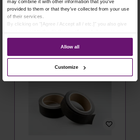
- 100 Stück
may combine it with other information that you’ve
provided to them or that they’ve collected from your use
14,49 €*
of their services.
By clicking on "[Agree / Accept all / etc.]" you also give
Details
your consent to the disclosure of your behavior in our
store to our partner, shopware AG (Ebbinghoff 10, 48624
Artikel ausverkauft
Schöppingen, Germany), which cannot assign this data
Allow all
to you personally, but may process it for its own
purposes (e.g. product improvements, market behavior
Customize
analyses).