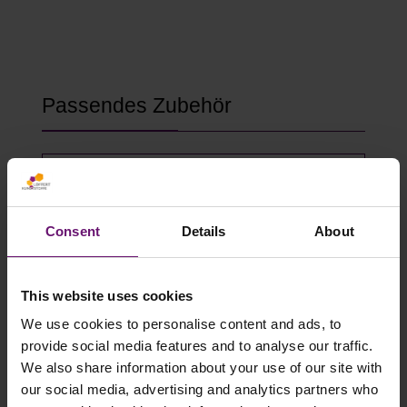
Produktgalerie überspringen
Passendes Zubehör
Consent
Details
About
This website uses cookies
We use cookies to personalise content and ads, to
provide social media features and to analyse our traffic.
We also share information about your use of our site with
Gewächshausklammern 4 bis 10 mm
our social media, advertising and analytics partners who