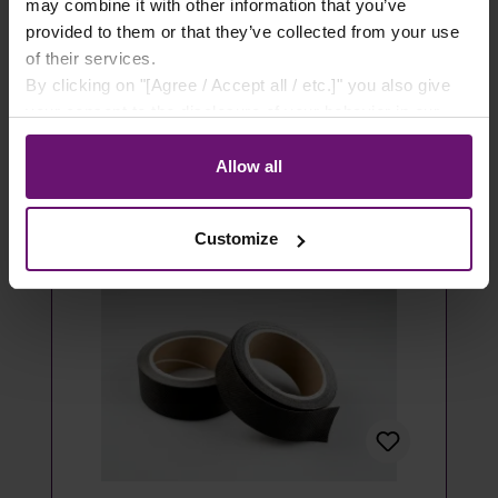
- 100 Stück
may combine it with other information that you’ve
provided to them or that they’ve collected from your use
14,49 €*
of their services.
By clicking on "[Agree / Accept all / etc.]" you also give
Details
your consent to the disclosure of your behavior in our
store to our partner, shopware AG (Ebbinghoff 10, 48624
Artikel ausverkauft
Schöppingen, Germany), which cannot assign this data
Allow all
to you personally, but may process it for its own
purposes (e.g. product improvements, market behavior
Customize
analyses).