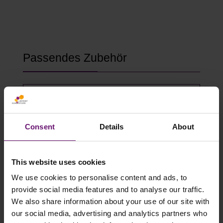
Produktgalerie überspringen
Passendes Zubehör
Consent
Details
About
This website uses cookies
We use cookies to personalise content and ads, to
provide social media features and to analyse our traffic.
We also share information about your use of our site with
Gewächshausklammern 4 bis 10 mm
our social media, advertising and analytics partners who