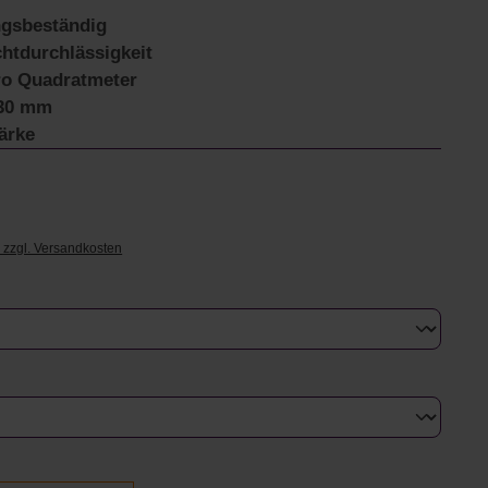
ngsbeständig
htdurchlässigkeit
ro Quadratmeter
630 mm
ärke
€
. zzgl. Versandkosten
uswählen
swählen