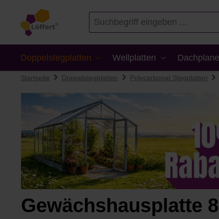
en
Zur Suche springen
Doppelstegplatten
Wellplatten
Dachplane
Startseite
Doppelstegplatten
Polycarbonat Stegplatten
Gewächshausplatte 8