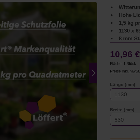
Witteru
Hohe Lic
1,5 kg p
1130 x 
8 mm St
10,96 
Fläche:
1 Stück
Preise inkl. MwSt
a
Länge (mm)
au
Breite (mm)