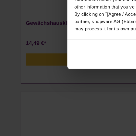
other information that you’ve
By clicking on "[Agree / Accep
partner, shopware AG (Ebbing
Gewächshausklammern 4 bis 10 mm - 100
may process it for its own p
14,49 €*