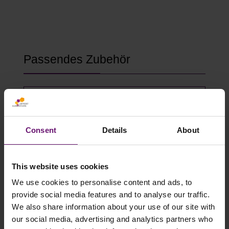
Produktgalerie überspringen
Passendes Zubehör
Consent
Details
About
This website uses cookies
We use cookies to personalise content and ads, to
provide social media features and to analyse our traffic.
We also share information about your use of our site with
Gewächshausklammern 4 bis 10 mm
our social media, advertising and analytics partners who