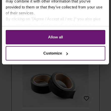
- 100 Stück
may combine it with other information that you’ve
provided to them or that they’ve collected from your use
14,49 €*
of their services.
By clicking on "[Agree / Accept all / etc.]" you also give
Details
your consent to the disclosure of your behavior in our
store to our partner, shopware AG (Ebbinghoff 10, 48624
Artikel ausverkauft
Schöppingen, Germany), which cannot assign this data
Allow all
to you personally, but may process it for its own
purposes (e.g. product improvements, market behavior
Customize
analyses).