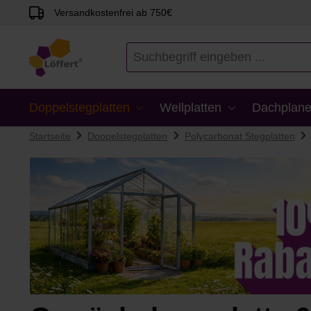
Versandkostenfrei ab 750€
en
Zur Suche springen
Doppelstegplatten
Wellplatten
Dachplane
Startseite
Doppelstegplatten
Polycarbonat Stegplatten