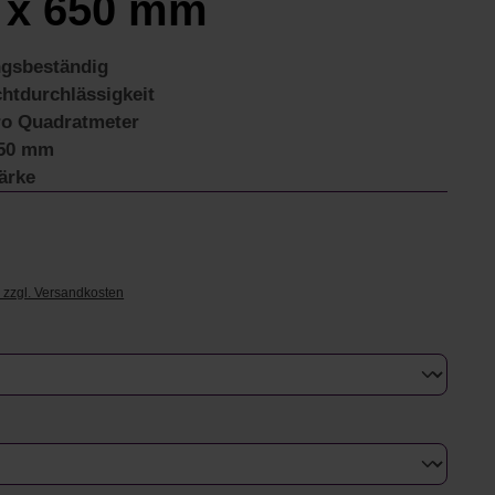
 x 650 mm
ngsbeständig
htdurchlässigkeit
ro Quadratmeter
650 mm
ärke
€
. zzgl. Versandkosten
uswählen
swählen