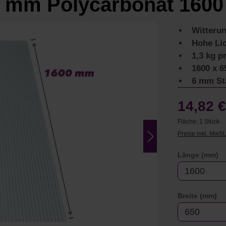
 mm Polycarbonat 1600
Witteru
Hohe Lic
1,3 kg p
1600 x 
6 mm St
14,82 
Fläche:
1 Stück
Preise inkl. MwSt
a
Länge (mm)
au
Breite (mm)