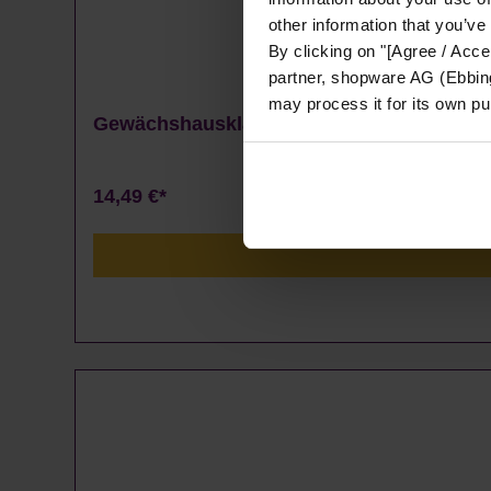
other information that you’ve
By clicking on "[Agree / Accep
partner, shopware AG (Ebbing
may process it for its own p
Gewächshausklammern 4 bis 10 mm - 100
14,49 €*