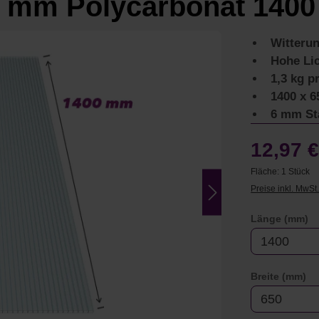
 mm Polycarbonat 1400
Witteru
Hohe Lic
1,3 kg p
1400 x 
6 mm St
12,97 
Fläche:
1 Stück
Preise inkl. MwSt
a
Länge (mm)
au
Breite (mm)