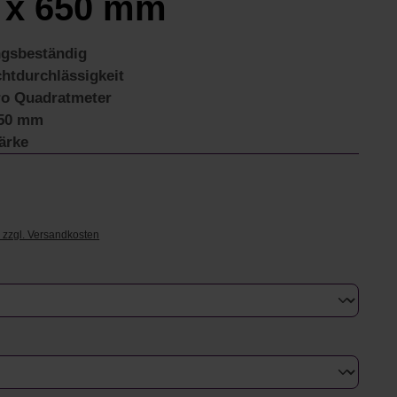
 x 650 mm
ngsbeständig
htdurchlässigkeit
ro Quadratmeter
650 mm
ärke
€
. zzgl. Versandkosten
uswählen
swählen