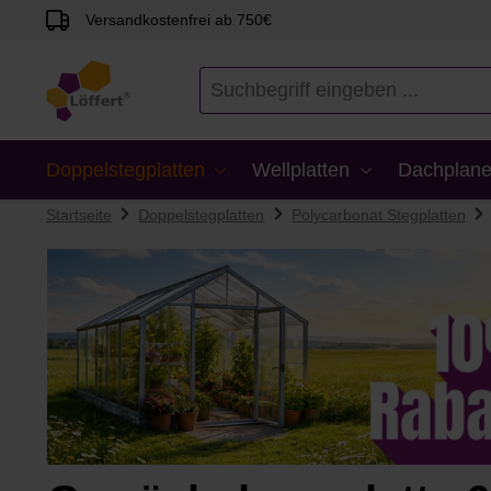
Versandkostenfrei ab 750€
en
Zur Suche springen
Doppelstegplatten
Wellplatten
Dachplane
Startseite
Doppelstegplatten
Polycarbonat Stegplatten