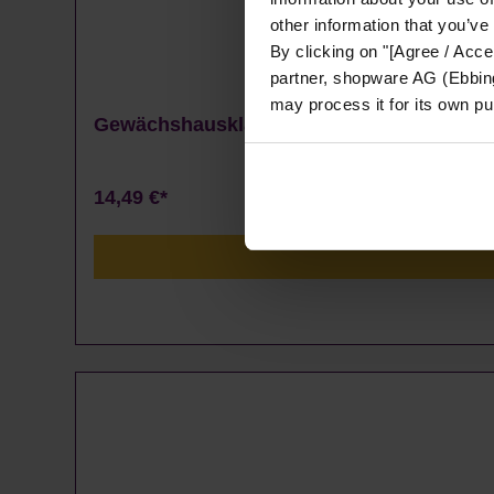
other information that you’ve
By clicking on "[Agree / Accep
partner, shopware AG (Ebbing
may process it for its own p
Gewächshausklammern 4 bis 10 mm - 100
14,49 €*