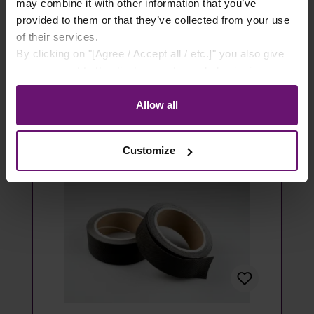
- 100 Stück
may combine it with other information that you’ve
provided to them or that they’ve collected from your use
14,49 €*
of their services.
By clicking on "[Agree / Accept all / etc.]" you also give
Details
your consent to the disclosure of your behavior in our
store to our partner, shopware AG (Ebbinghoff 10, 48624
Artikel ausverkauft
Schöppingen, Germany), which cannot assign this data
Allow all
to you personally, but may process it for its own
purposes (e.g. product improvements, market behavior
Customize
analyses).