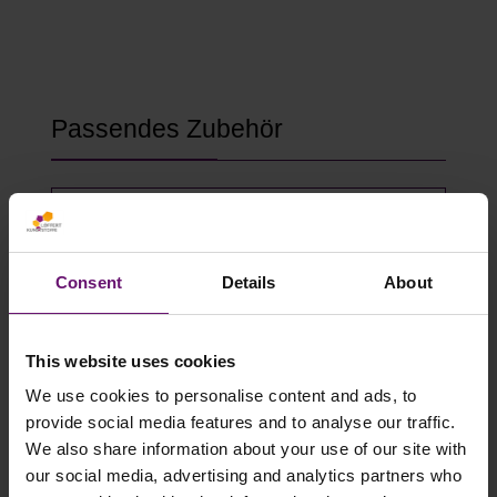
Produktgalerie überspringen
Passendes Zubehör
Consent
Details
About
This website uses cookies
We use cookies to personalise content and ads, to
provide social media features and to analyse our traffic.
We also share information about your use of our site with
Gewächshausklammern 4 bis 10 mm
our social media, advertising and analytics partners who