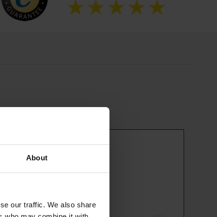
About
se our traffic. We also share
ers who may combine it with