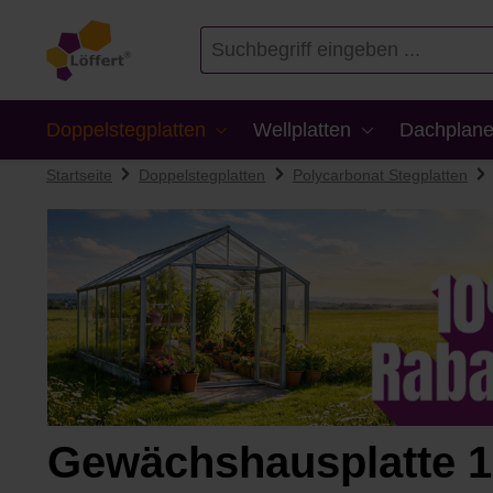
en
Zur Suche springen
Doppelstegplatten
Wellplatten
Dachplane
Startseite
Doppelstegplatten
Polycarbonat Stegplatten
Gewächshausplatte 1