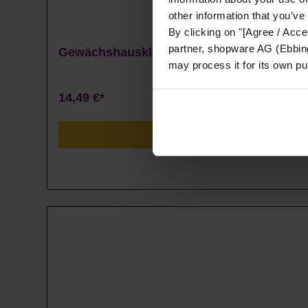
other information that you’ve
By clicking on "[Agree / Accep
partner, shopware AG (Ebbing
Gewächshausklammern 4 bis 10 mm - 100
may process it for its own p
14,49 €*