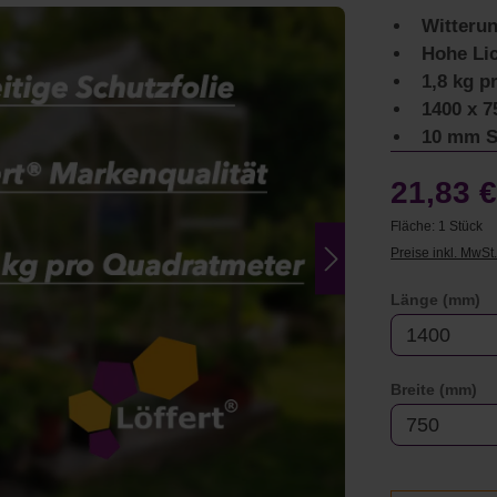
Witteru
Hohe Lic
1,8 kg p
1400 x 
10 mm S
21,83 
Fläche:
1 Stück
Preise inkl. MwSt
a
Länge (mm)
au
Breite (mm)