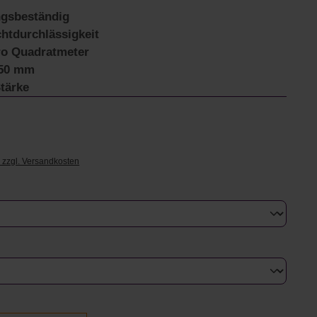
ngsbeständig
htdurchlässigkeit
ro Quadratmeter
750 mm
tärke
€
. zzgl. Versandkosten
uswählen
swählen