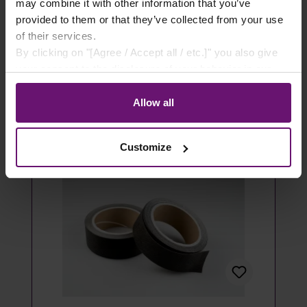
- 100 Stück
may combine it with other information that you’ve
provided to them or that they’ve collected from your use
14,49 €*
of their services.
By clicking on "[Agree / Accept all / etc.]" you also give
Details
your consent to the disclosure of your behavior in our
store to our partner, shopware AG (Ebbinghoff 10, 48624
Artikel ausverkauft
Schöppingen, Germany), which cannot assign this data
Allow all
to you personally, but may process it for its own
purposes (e.g. product improvements, market behavior
Customize
analyses).