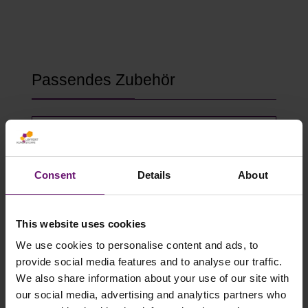
Produktgalerie überspringen
Passendes Zubehör
Consent
Details
About
This website uses cookies
We use cookies to personalise content and ads, to
provide social media features and to analyse our traffic.
We also share information about your use of our site with
Gewächshausklammern 4 bis 10 mm
our social media, advertising and analytics partners who