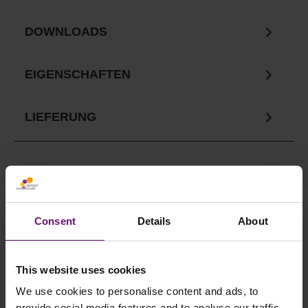
DOWNLOADS
EIGENSCHAFTEN
LIEFERUNG
Ihre Vorteile in unserem
Consent
Details
About
Onlineshop
This website uses cookies
✓
Versandkostenfrei ab 750€
✓ Service telefonisch & per Mail
We use cookies to personalise content and ads, to
provide social media features and to analyse our traffic.