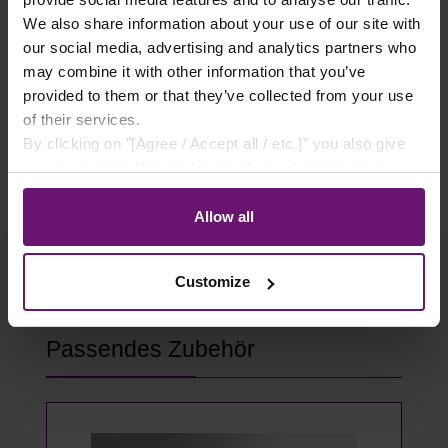
✓ Sichere Lieferung
We also share information about your use of our site with
✓ Rabatte ab 500€ Warenwert
our social media, advertising and analytics partners who
may combine it with other information that you’ve
✓ Käuferschutz
provided to them or that they’ve collected from your use
✓ Flexible Zahlungsarten
of their services.
By clicking on "[Agree / Accept all / etc.]" you also give
your consent to the disclosure of your behavior in our
store to our partner, shopware AG (Ebbinghoff 10, 48624
Schöppingen, Germany), which cannot assign this data
Allow all
to you personally, but may process it for its own
purposes (e.g. product improvements, market behavior
Customize
analyses).
Produktgalerie überspringen
Passendes Zubehör