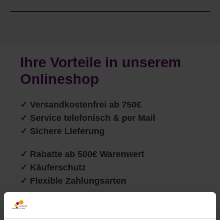
Ihre Vorteile in unserem
Onlineshop
✓
Versandkostenfrei ab 750€
✓ Service telefonisch & per Mail
✓ Sichere Lieferung
✓ Rabatte ab 500€ Warenwert
✓ Käuferschutz
✓ Flexible Zahlungsarten