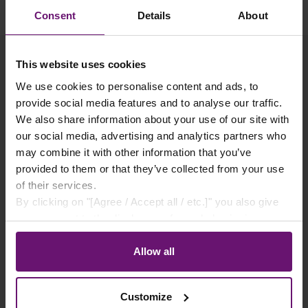
Consent
Details
About
This website uses cookies
We use cookies to personalise content and ads, to
provide social media features and to analyse our traffic.
Produktgalerie überspringen
Passendes Zubehör
We also share information about your use of our site with
our social media, advertising and analytics partners who
may combine it with other information that you’ve
provided to them or that they’ve collected from your use
of their services.
By clicking on "[Agree / Accept all / etc.]" you also give
your consent to the disclosure of your behavior in our
store to our partner, shopware AG (Ebbinghoff 10, 48624
Schöppingen, Germany), which cannot assign this data
Allow all
to you personally, but may process it for its own
purposes (e.g. product improvements, market behavior
Customize
analyses).