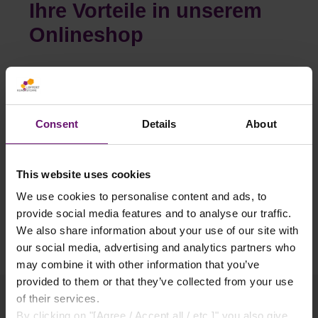
Ihre Vorteile in unserem
Onlineshop
✓
Versandkostenfrei ab 750€
✓ Service telefonisch & per Mail
✓ Sichere Lieferung
Consent
Details
About
✓ Rabatte ab 500€ Warenwert
✓ Käuferschutz
This website uses cookies
✓ Flexible Zahlungsarten
We use cookies to personalise content and ads, to
provide social media features and to analyse our traffic.
We also share information about your use of our site with
our social media, advertising and analytics partners who
may combine it with other information that you’ve
provided to them or that they’ve collected from your use
of their services.
By clicking on "[Agree / Accept all / etc.]" you also give