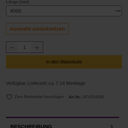
auswählen
Länge (mm)
Auswahl zurücksetzen
Produkt Anzahl: Gib den gewünschten Wert e
In den Warenkorb
Verfügbar, Lieferzeit: ca. 7-14 Werktage
Zum Merkzettel hinzufügen
Art.Nr.:
ATV254000
BESCHREIBUNG