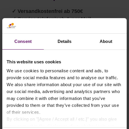
✓
Versandkostenfrei ab 750€
✓ Service telefonisch & per Mail
✓ Sichere Lieferung
✓ Rabatte ab 500€ Warenwert
Consent
Details
About
✓ Käuferschutz
✓ Flexible Zahlungsarten
This website uses cookies
We use cookies to personalise content and ads, to
provide social media features and to analyse our traffic.
We also share information about your use of our site with
our social media, advertising and analytics partners who
may combine it with other information that you’ve
provided to them or that they’ve collected from your use
of their services.
By clicking on "[Agree / Accept all / etc.]" you also give
Produktgalerie überspringen
Passendes Zubehör
your consent to the disclosure of your behavior in our