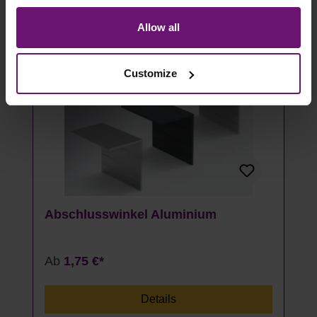
store to our partner, shopware AG (Ebbinghoff 10, 48624
Schöppingen, Germany), which cannot assign this data
Allow all
to you personally, but may process it for its own
purposes (e.g. product improvements, market behavior
Customize
analyses).
Abschlusswinkel Aluminium
Ab
1,75 €*
Details