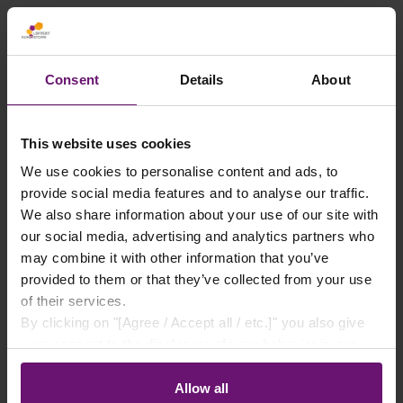
Verfügbar, Lieferzeit: 2-5 Tage
Zum Merkzettel hinzufügen
Art.Nr.:
3315310HPL
Consent
Details
About
This website uses cookies
BESCHREIBUNG
We use cookies to personalise content and ads, to
SILIKON FÜR HPL-PLATTEN – UV-
provide social media features and to analyse our traffic.
BESTÄNDIGER DICHTSTOFFUNSER
We also share information about your use of our site with
SPEZIELLES SILIKON FÜR HPL-PLATTEN
our social media, advertising and analytics partners who
may combine it with other information that you’ve
IST EIN HOCHWERTIGER, NEUTRALVER…
provided to them or that they’ve collected from your use
MEHR
of their services.
By clicking on "[Agree / Accept all / etc.]" you also give
LIEFERUNG
your consent to the disclosure of your behavior in our
store to our partner, shopware AG (Ebbinghoff 10, 48624
Schöppingen, Germany), which cannot assign this data
Allow all