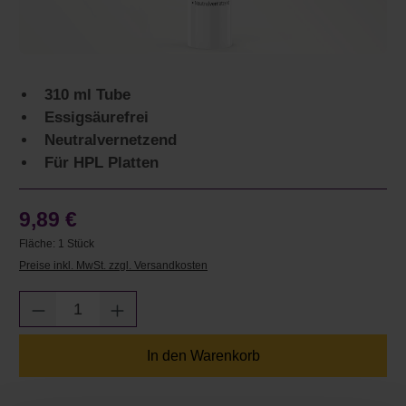
310 ml Tube
Essigsäurefrei
Neutralvernetzend
Für HPL Platten
9,89 €
Fläche:
1 Stück
Preise inkl. MwSt. zzgl. Versandkosten
Produkt Anzahl: Gib den gewünschten Wert e
In den Warenkorb