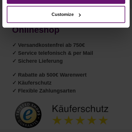
to you personally, but may process it for its own
purposes (e.g. product improvements, market behavior
Customize
analyses).
Ihre Vorteile in unserem
Onlineshop
✓
Versandkostenfrei ab 750€
✓ Service telefonisch & per Mail
✓ Sichere Lieferung
✓ Rabatte ab 500€ Warenwert
✓ Käuferschutz
✓ Flexible Zahlungsarten