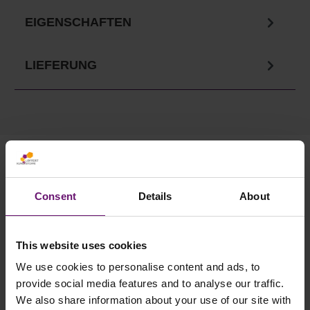
EIGENSCHAFTEN
LIEFERUNG
Ihre Vorteile in unserem
Onlineshop
Consent
Details
About
✓
Versandkostenfrei ab 750€
✓ Service telefonisch & per Mail
This website uses cookies
✓ Sichere Lieferung
We use cookies to personalise content and ads, to
provide social media features and to analyse our traffic.
✓ Rabatte ab 500€ Warenwert
We also share information about your use of our site with
✓ Käuferschutz