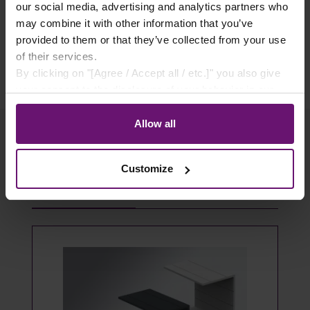
our social media, advertising and analytics partners who
✓ Flexible Zahlungsarten
may combine it with other information that you’ve
provided to them or that they’ve collected from your use
of their services.
By clicking on "[Agree / Accept all / etc.]" you also give
your consent to the disclosure of your behavior in our
store to our partner, shopware AG (Ebbinghoff 10, 48624
Schöppingen, Germany), which cannot assign this data
Allow all
to you personally, but may process it for its own
purposes (e.g. product improvements, market behavior
Customize
analyses).
Produktgalerie überspringen
Passendes Zubehör