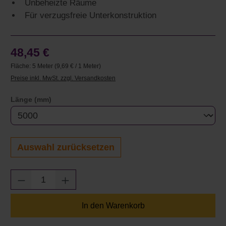
Unbeheizte Räume
Für verzugsfreie Unterkonstruktion
48,45 €
Fläche:
5 Meter
(9,69 € / 1 Meter)
Preise inkl. MwSt. zzgl. Versandkosten
auswählen
Länge (mm)
Auswahl zurücksetzen
Produkt Anzahl: Gib den gewünschten Wert e
In den Warenkorb