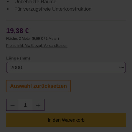
Unbeheizte Räume
Für verzugsfreie Unterkonstruktion
19,38 €
Fläche:
2 Meter
(9,69 € / 1 Meter)
Preise inkl. MwSt. zzgl. Versandkosten
auswählen
Länge (mm)
Auswahl zurücksetzen
Produkt Anzahl: Gib den gewünschten Wert e
In den Warenkorb