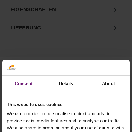
EIGENSCHAFTEN
LIEFERUNG
Ihre Vorteile in unserem
Onlineshop
Consent
Details
About
✓
Versandkostenfrei ab 750€
✓ Service telefonisch & per Mail
This website uses cookies
✓ Sichere Lieferung
We use cookies to personalise content and ads, to
provide social media features and to analyse our traffic.
✓ Rabatte ab 500€ Warenwert
We also share information about your use of our site with
✓ Käuferschutz