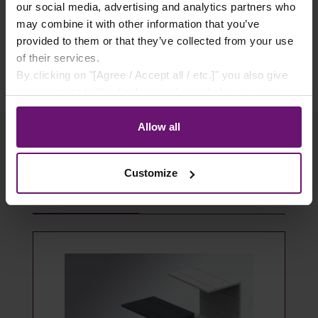
our social media, advertising and analytics partners who
✓ Flexible Zahlungsarten
may combine it with other information that you’ve
provided to them or that they’ve collected from your use
of their services.
By clicking on "[Agree / Accept all / etc.]" you also give
your consent to the disclosure of your behavior in our
store to our partner, shopware AG (Ebbinghoff 10, 48624
Schöppingen, Germany), which cannot assign this data
Allow all
to you personally, but may process it for its own
purposes (e.g. product improvements, market behavior
Customize
analyses).
Produktgalerie überspringen
Passendes Zubehör