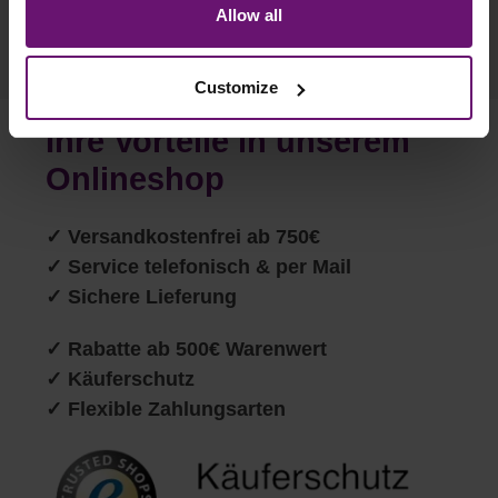
Schöppingen, Germany), which cannot assign this data
Allow all
to you personally, but may process it for its own
purposes (e.g. product improvements, market behavior
Customize
analyses).
Ihre Vorteile in unserem
Onlineshop
✓
Versandkostenfrei ab 750€
✓ Service telefonisch & per Mail
✓ Sichere Lieferung
✓ Rabatte ab 500€ Warenwert
✓ Käuferschutz
✓ Flexible Zahlungsarten