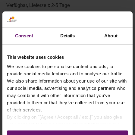
Verfügbar, Lieferzeit: 2-5 Tage
Zum Merkzettel hinzufügen
Art.Nr.:
DEGSET
Consent
Details
About
BESCHREIBUNG
This website uses cookies
FALLROHR SET DN75 – AUS PVC IN GRAU
We use cookies to personalise content and ads, to
KOMPLETT-SET FÜR DEN AUFBAU ODER
provide social media features and to analyse our traffic.
DIE ERWEITERUNG EINER
We also share information about your use of our site with
DACHENTWÄSSERUNG IN DN75. ALLE
our social media, advertising and analytics partners who
K…
MEHR
may combine it with other information that you’ve
provided to them or that they’ve collected from your use
of their services.
EIGENSCHAFTEN
By clicking on "[Agree / Accept all / etc.]" you also give
your consent to the disclosure of your behavior in our
LIEFERUNG
store to our partner, shopware AG (Ebbinghoff 10, 48624