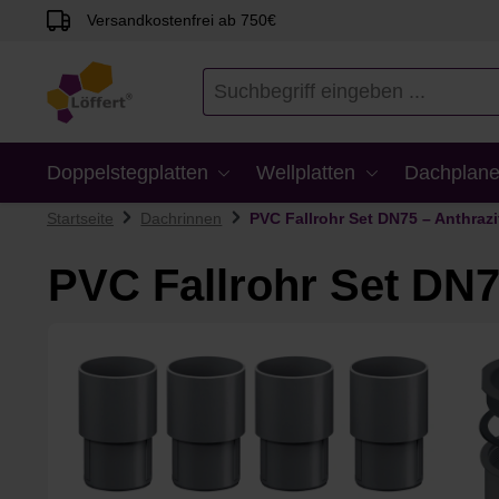
Versandkostenfrei ab 750€
en
Zur Suche springen
Doppelstegplatten
Wellplatten
Dachplane
Startseite
Dachrinnen
PVC Fallrohr Set DN75 – Anthrazi
PVC Fallrohr Set DN7
Bildergalerie überspringen