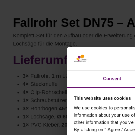
Fallrohr Set DN75 – 
Komplett-Set für den Aufbau oder die Erweiterung
Lochsäge für die Montage.
Lieferumfang
3×
Fallrohr,
1 m
Länge
Consent
4×
Steckmuffe
4×
Clip-Rohrschelle
This website uses cookies
1×
Schraubstutzen
We use cookies to personalis
3×
Rohrbogen
45°
information about your use of
1×
Lochsäge,
Ø 68 mm
other information that you’ve
1×
PVC Kleber,
200 ml
By clicking on "[Agree / Accep