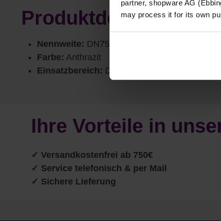
partner, shopware AG (Ebbing
Produktdetails
may process it for its own p
Nennweite:
DN75
Farbe:
Anthrazit
Einsatzbereich:
Dachentwässerung / Fallrohrl
Ihre Vorteile in un
✓
Versandkostenfrei ab 750€
✓ Service telefonisch & per Mail
✓ Sichere Lieferung