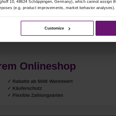
hoff 10, 48624 Schöppingen, Germany), which cannot assign this
urposes (e.g. product improvements, market behavior analyses).
Customize
eitung
serem Onlineshop
✓ Rabatte ab 500€ Warenwert
✓ Käuferschutz
✓ Flexible Zahlungsarten