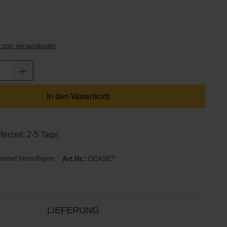
€
. zzgl. Versandkosten
Anzahl: Gib den gewünschten Wert ein oder
In den Warenkorb
ferzeit: 2-5 Tage
ettel hinzufügen
Art.Nr.:
DEASET
LIEFERUNG