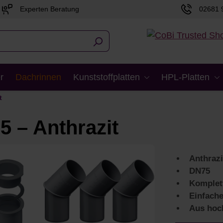
Experten Beratung
02681 
r
Dachrinnen
Kunststoffplatten
HPL-Platten
t
5 – Anthrazit
Anthrazi
DN75
Komplet
Einfach
Aus hoc