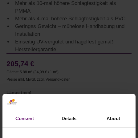
Mehr als 10-mal höhere Schlagfestigkeit als
PMMA
Mehr als 4-mal höhere Schlagfestigkeit als PVC
Geringes Gewicht – mühelose Handhabung und
Installation
Einseitig UV-vergütet und hagelfest gemäß
Herstellergarantie
205,74 €
Fläche:
5.88 m²
(34,99 € / 1 m²)
Preise inkl. MwSt. zzgl. Versandkosten
auswählen
Länge (mm)
auswählen
Breite (mm)
Consent
Details
About