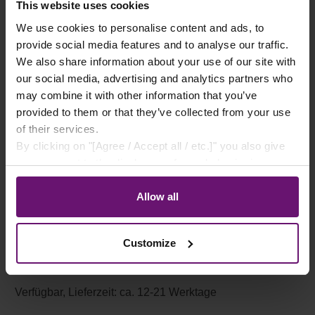
This website uses cookies
We use cookies to personalise content and ads, to
Auswahl zurücksetzen
provide social media features and to analyse our traffic.
We also share information about your use of our site with
our social media, advertising and analytics partners who
may combine it with other information that you’ve
provided to them or that they’ve collected from your use
of their services.
By clicking on "[Agree / Accept all / etc.]" you also give
your consent to the disclosure of your behavior in our
store to our partner, shopware AG (Ebbinghoff 10, 48624
Schöppingen, Germany), which cannot assign this data
Allow all
Produkt Anzahl: Gib den gewünschten Wert e
to you personally, but may process it for its own
purposes (e.g. product improvements, market behavior
Customize
analyses).
In den Warenkorb
Verfügbar, Lieferzeit: ca. 12-21 Werktage