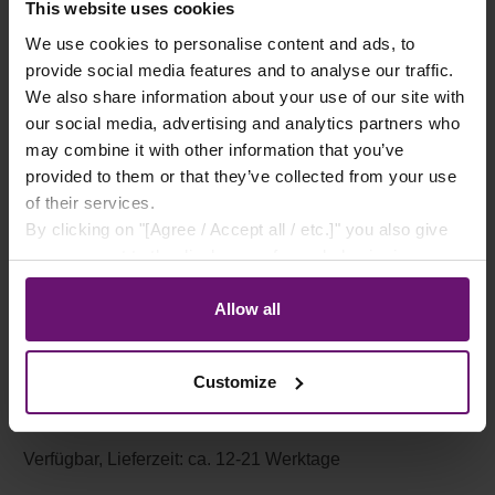
This website uses cookies
We use cookies to personalise content and ads, to
Auswahl zurücksetzen
provide social media features and to analyse our traffic.
We also share information about your use of our site with
our social media, advertising and analytics partners who
may combine it with other information that you’ve
provided to them or that they’ve collected from your use
of their services.
By clicking on "[Agree / Accept all / etc.]" you also give
your consent to the disclosure of your behavior in our
store to our partner, shopware AG (Ebbinghoff 10, 48624
Schöppingen, Germany), which cannot assign this data
Allow all
Produkt Anzahl: Gib den gewünschten Wert e
to you personally, but may process it for its own
purposes (e.g. product improvements, market behavior
Customize
analyses).
In den Warenkorb
Verfügbar, Lieferzeit: ca. 12-21 Werktage