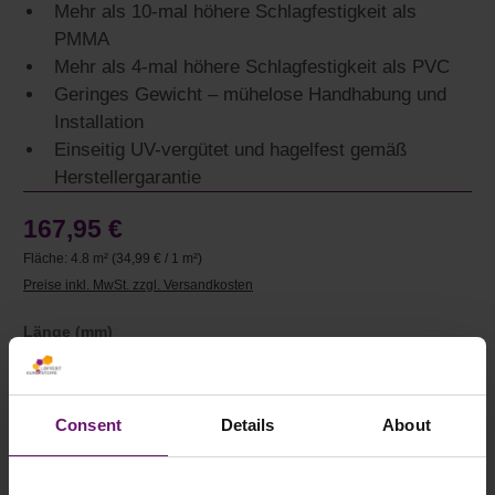
Mehr als 10-mal höhere Schlagfestigkeit als
PMMA
Mehr als 4-mal höhere Schlagfestigkeit als PVC
Geringes Gewicht – mühelose Handhabung und
Installation
Einseitig UV-vergütet und hagelfest gemäß
Herstellergarantie
167,95 €
Fläche:
4.8 m²
(34,99 € / 1 m²)
Preise inkl. MwSt. zzgl. Versandkosten
auswählen
Länge (mm)
auswählen
Breite (mm)
Consent
Details
About