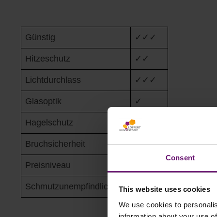
Günstig
✓✓✓
Hitzeschutz
✓✓
Lichtdurchlass
✓✓✓
Glasoptik
✓
Hagelschutz
✓✓✓✓
Bruchsicherheit
✓✓✓✓
Consent
Preisniveau
✓✓✓
Schmutzunempfindlichkeit
✓✓✓✓
This website uses cookies
We use cookies to personalis
information about your use of