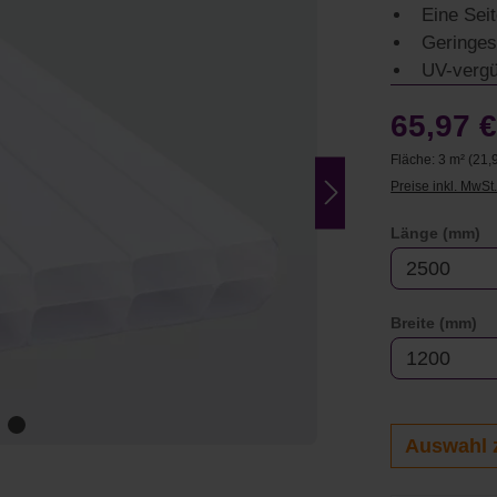
Eine Sei
Geringes
UV-vergü
65,97 
Fläche:
3 m²
(21,9
Preise inkl. MwSt
a
Länge (mm)
au
Breite (mm)
Auswahl 