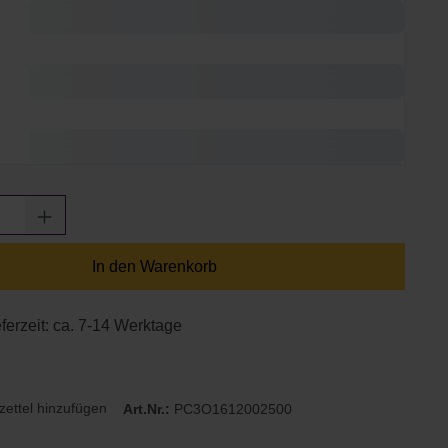
Anzahl: Gib den gewünschten Wert ein oder
In den Warenkorb
eferzeit: ca. 7-14 Werktage
ettel hinzufügen
Art.Nr.:
PC3O1612002500