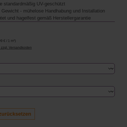
te standardmäßig UV-geschützt
 Gewicht - mühelose Handhabung und Installation
tet und hagelfest gemäß Herstellergarantie
€
9 € / 1 m²)
. zzgl. Versandkosten
uswählen
swählen
zurücksetzen