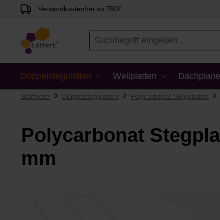
Versandkostenfrei ab 750€
en
Zur Suche springen
Doppelstegplatten
Wellplatten
Dachplane
Startseite
Doppelstegplatten
Polycarbonat Stegplatten
Polycarbonat Stegpla
mm
Bildergalerie überspringen